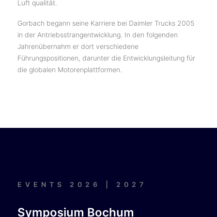
Luft qualität.
Gorbach begann seine Karriere bei Daimler Trucks 2005
in der Antriebsstrangentwicklung. In den folgenden
Jahrenübernahm er dort verschiedene
Führungspositionen, darunter die Entwicklungsleitung für
die globalen Motorenplattformen.
EVENTS 2026 | 2027
Symposium Bochum