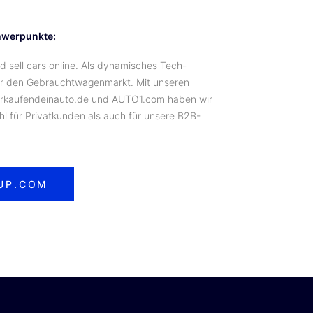
hwerpunkte:
d sell cars online. Als dynamisches Tech-
ir den Gebrauchtwagenmarkt. Mit unseren
irkaufendeinauto.de und AUTO1.com haben wir
hl für Privatkunden als auch für unsere B2B-
UP.COM