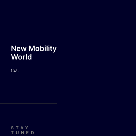
New Mobility
World
tba.
STAY
TUNED