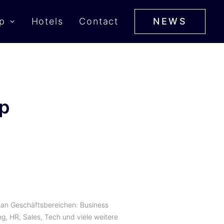
p
Hotels
Contact
NEWS
up
 an Geschäftsbereichen: Business
g, HR, Sales, Tech und viele weitere