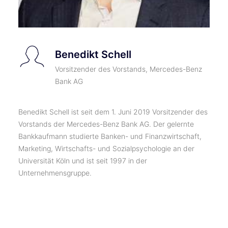
Benedikt Schell
Vorsitzender des Vorstands, Mercedes-Benz
Bank AG
Benedikt Schell ist seit dem 1. Juni 2019 Vorsitzender des
Vorstands der Mercedes-Benz Bank AG. Der gelernte
Bankkaufmann studierte Banken- und Finanzwirtschaft,
Marketing, Wirtschafts- und Sozialpsychologie an der
Universität Köln und ist seit 1997 in der
Unternehmensgruppe.