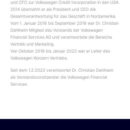
und CFO zur Volkswagen Credit Incorporation in den USA.
2014 übernahm er als President und CEO die
Gesamtverantwortung für das Geschäft in Nordamerika.
Vom 1. Januar 2016 bis September 2018 war Dr. Christian
Dahlheim Mitglied des Vorstands der Volkswagen
Financial Services AG und verantwortete die Bereiche
Vertrieb und Marketing.
Von Oktober 2018 bis Januar 2022 war er Leiter des
Volkswagen Konzern Vertriebs.
Seit dem 1.2.2022 verantwortet Dr. Christian Dahlheim
als Vorstandsvorsitzender die Volkswagen Financial
Services.