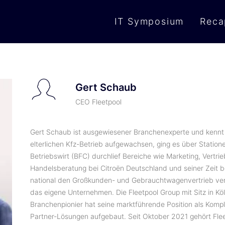
IT Symposium
Reca
Gert Schaub
CEO Fleetpool
Gert Schaub ist ausgewiesener Branchenexperte und kennt 
elterlichen Kfz-Betrieb aufgewachsen, ging es über Station
Betriebswirt (BFC) durchlief Bereiche wie Marketing, Vertri
Handelsberatung bei Citroën Deutschland und seiner Zeit b
national den Großkunden- und Gebrauchtwagenvertrieb ver
das eigene Unternehmen. Die Fleetpool Group mit Sitz in Köl
Branchenpionier hat seine marktführende Position als Kom
Partner-Lösungen aufgebaut. Seit Oktober 2021 gehört Flee