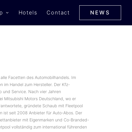
p
Hotels
Contact
NEWS
alle Facetten des Automobilhandels. Im
en im Handel zum Hersteller. Der Kfz-
eb und Service. Nach vier Jahren
ei Mitsubishi Motors Deutschland, wo er
antwortete, gründete Schaub mit Fleetpool
n ist seit 2008 Anbieter für Auto-Abos. Der
plettanbieter mit Eigenmarken und Co-Branded-
tpool vollständig zum international führenden