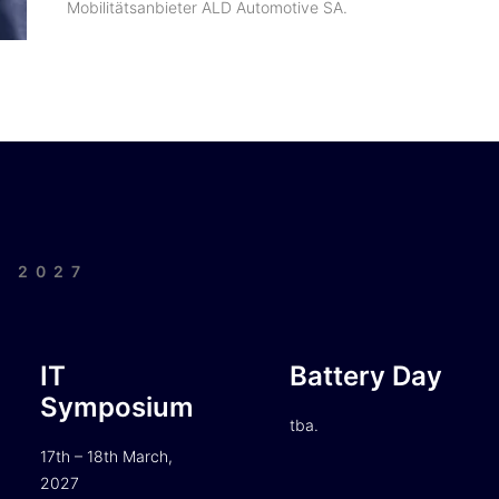
Mobilitätsanbieter ALD Automotive SA.
| 2027
IT
Battery Day
Symposium
tba.
17th – 18th March,
2027