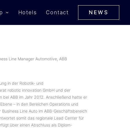
p
Hotels
Contact
NEWS
iness Line Manager Automotive, ABB
ung in der Robotik- und
arat robotic innovation GmbH und der
n bei ABB im Jahr 2012. Anschließend hatte er
r Ebene – in den Bereichen Operations und
er Business Line Auto im ABB-Geschäftsbereich
twortet somit das regionale Lead Center für
rfügt über einen Abschluss als Diplom-