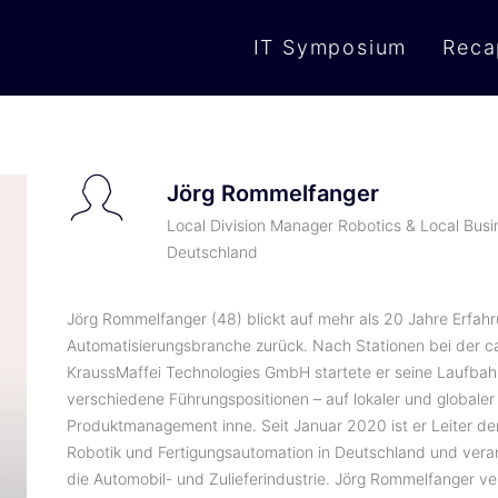
IT Symposium
Reca
Jörg Rommelfanger
Local Division Manager Robotics & Local Bus
Deutschland
Jörg Rommelfanger (48) blickt auf mehr als 20 Jahre Erfahr
Automatisierungsbranche zurück. Nach Stationen bei der c
KraussMaffei Technologies GmbH startete er seine Laufbah
verschiedene Führungspositionen – auf lokaler und globale
Produktmanagement inne. Seit Januar 2020 ist er Leiter d
Robotik und Fertigungsautomation in Deutschland und veran
die Automobil- und Zulieferindustrie. Jörg Rommelfanger ve