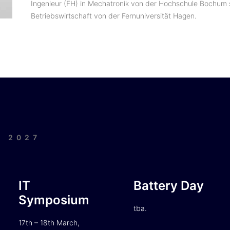
Ingenieur (FH) in Mechatronik von der Hochschule Bochum 
Betriebswirtschaft von der Fernuniversität Hagen.
| 2027
IT
Battery Day
Symposium
tba.
17th – 18th March,