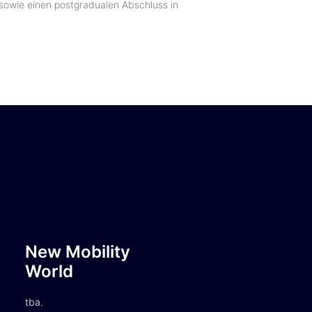
sowie einen postgradualen Abschluss in
New Mobility
World
tba.