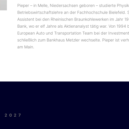
Pieper – in Melle, Niedersachsen geboren – studierte Physi
Betriebswirtschaftslehre an der Fachhochschule Bielefeld. 
Assistent bei den Rheinischen Braunkohlewerken im Jahr 1
Bank, wo er elf Jahre als Aktienanalyst tätig war. Von 1994 
European Auto und Transportation Team bei der Investment
schließlich zum Bankhaus Metzler wechselte. Pieper ist verhe
am Main.
| 2027