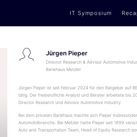
IT Symposium
Reca
Jürgen Pieper
Director Research & Advisor Automotive Indu
Bankhaus Metzler
Jürgen Pieper ist seit Februar 2024 für den Ratgeber auf B
tätig. Der freiberufliche Analyst und Berater arbeitete bis 
Director Research und Advisor Automotive Industry.
Bei dem privaten Bankhaus machte sich Pieper insbesonder
Automobilbranche. Bei Metzler hatte Pieper seit 1999 versc
Auto and Transportation Team, Head of Equity Research so