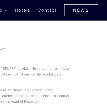
p
Hotels
Contact
NEWS
stry
ERGFÜRST als Aktien-Experte und freier Autor
2023 beim Bankhaus Metzler – zuletzt als
e einen Namen als Experte für die
hiedene leitende Positionen inne, als Head of
wie als Head of Research.