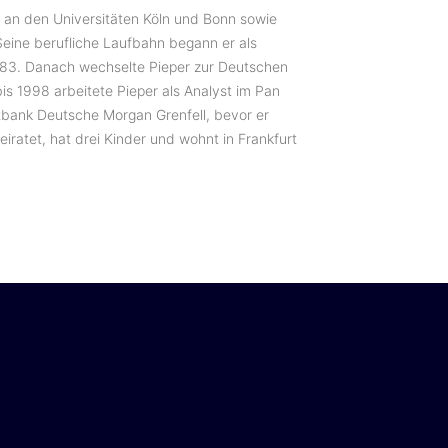
k an den Universitäten Köln und Bonn sowie
Seine berufliche Laufbahn begann er als
983. Danach wechselte Pieper zur Deutschen
bis 1998 arbeitete Pieper als Analyst im Pan
bank Deutsche Morgan Grenfell, bevor er
iratet, hat drei Kinder und wohnt in Frankfurt