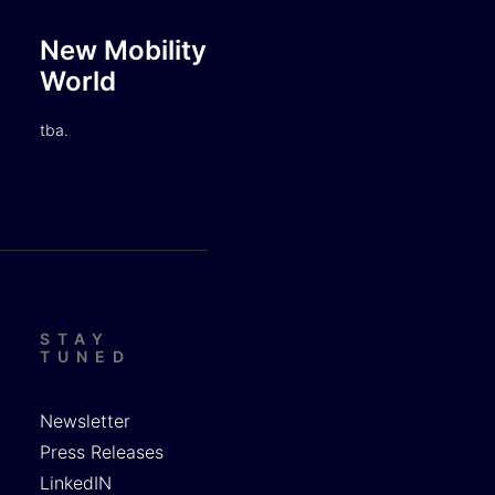
New Mobility
World
tba.
STAY
TUNED
Newsletter
Press Releases
LinkedIN